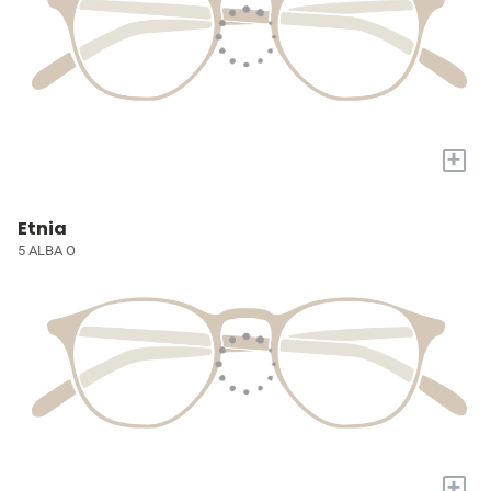
+
Etnia
5 ALBA O
+