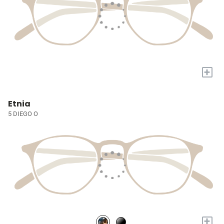
+
Etnia
5 DIEGO O
+