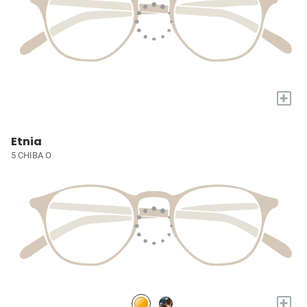
+
Etnia
5 CHIBA O
+