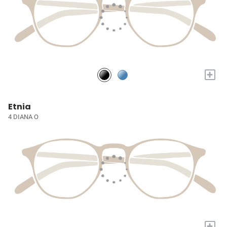
+
Etnia
4 DIANA O
+