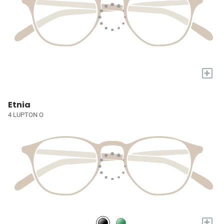
+
Etnia
4 LUPTON O
+