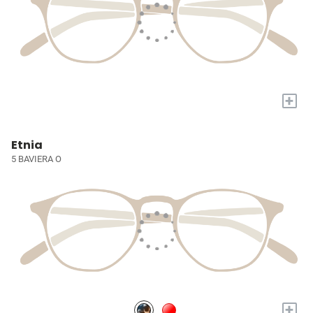
+
Etnia
5 BAVIERA O
+