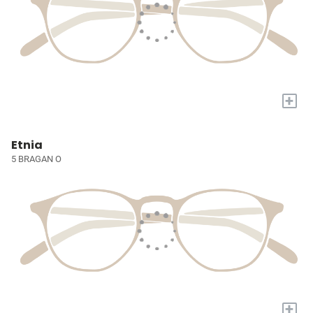
+
Etnia
5 BRAGAN O
+