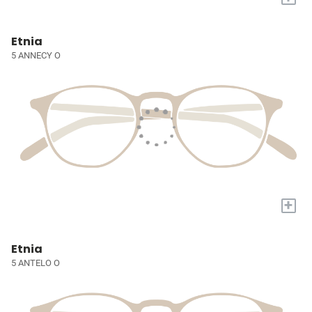
Etnia
5 ANNECY O
+
Etnia
5 ANTELO O