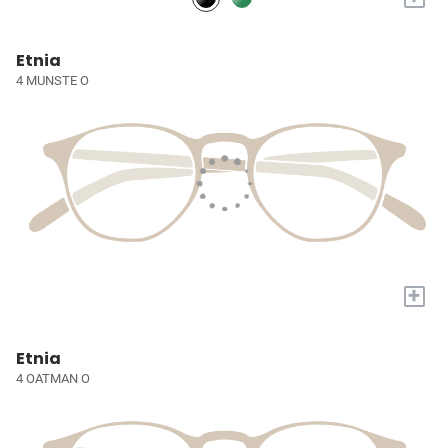
Etnia
4 MUNSTE O
+
Etnia
4 OATMAN O