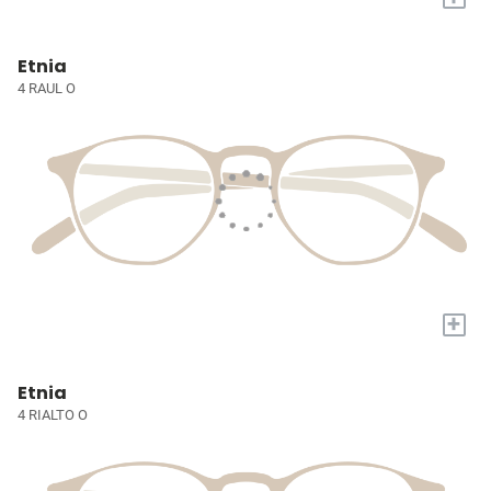
Etnia
4 RAUL O
+
Etnia
4 RIALTO O