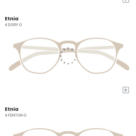
Etnia
4 DORY O
+
Etnia
4 FENTON O