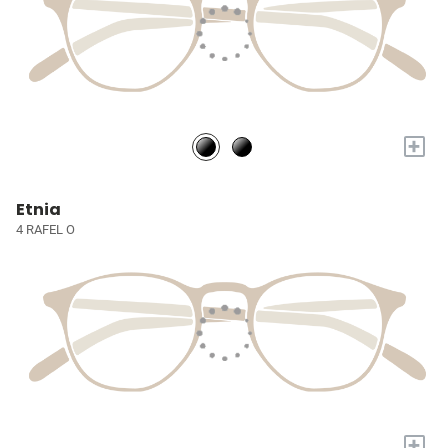
+
Etnia
4 RAFEL O
+