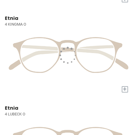
Etnia
4 KINGMA O
+
Etnia
4 LUBECK O