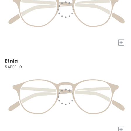
+
Etnia
5 APFEL O
+