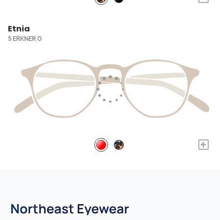
Etnia
5 ERKNER O
+