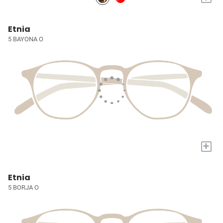
Etnia
5 BAYONA O
+
Etnia
5 BORJA O