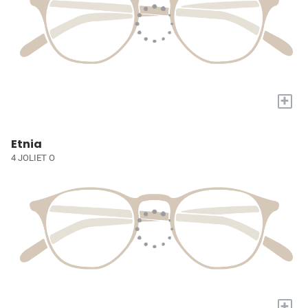
+
Etnia
4 JOLIET O
+